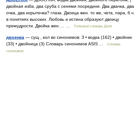
двойная изба, два сруба с сенями посредине. Два двачка, два
очка, два корытечка? глаза. Двоица жен. то же, чета, пара, б.ч.
в понятиях высоких. Любовь и истина образуют двоицу
премудрости. Двойка жен.… …
Толковый словарь Даля
двоенка
— сущ., кол во синонимов: 3 • водка (162) • двойник
(33) • двойница (3) Словарь синонимов ASIS …
Словарь
синонимов